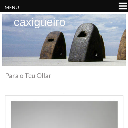
MENU
caxigueiro
Para o Teu Ollar