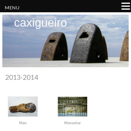
MENU
caxigueiro
2013-2014
Man
Monseñor